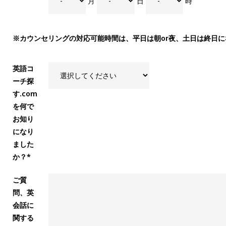
月
日
時
※カウンセリングの対応可能時間は、平日は朝or夜、土日は終日に
英語コ
ーチ探
す.com
を何で
お知り
になり
ました
か？*
ご質
問、英
会話に
関する