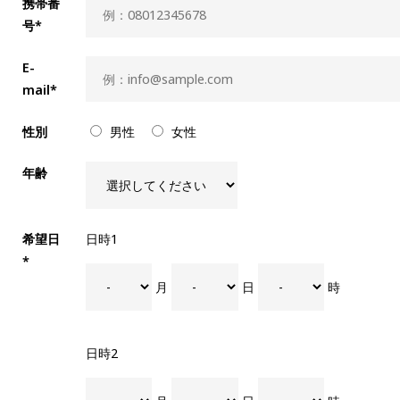
携帯番
号*
E-
mail*
性別
男性
女性
年齢
希望日
日時1
*
月
日
時
日時2