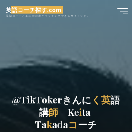
コ
英語コーチ探す.com
ン
英語コーチと英語学習者がマッチングできるサイトです。
テ
ン
ツ
へ
ス
キ
ッ
プ
@
T
i
k
T
o
k
e
r
き
ん
に
く
英
語
講
師
K
e
i
t
a
T
a
k
a
d
a
コ
ー
チ