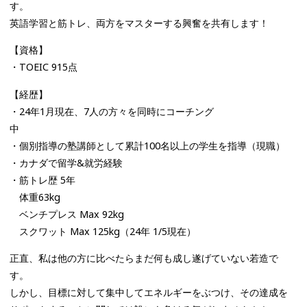
す。
英語学習と筋トレ、両方をマスターする興奮を共有します！
【資格】
・TOEIC 915点
【経歴】
・24年1月現在、7人の方々を同時にコーチング
中
・個別指導の塾講師として累計100名以上の学生を指導（現職）
・カナダで留学&就労経験
・筋トレ歴 5年
体重63kg
ベンチプレス Max 92kg
スクワット Max 125kg（24年 1/5現在）
正直、私は他の方に比べたらまだ何も成し遂げていない若造で
す。
しかし、目標に対して集中してエネルギーをぶつけ、その達成を