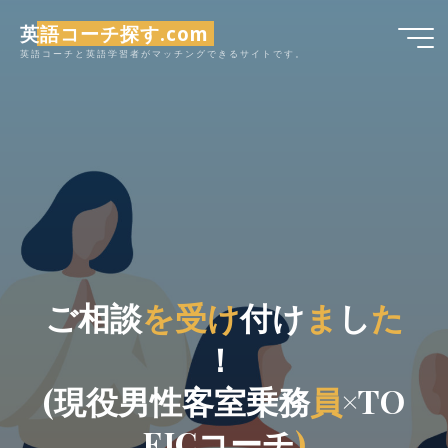
コ
英語コーチ探す.com
ン
英語コーチと英語学習者がマッチングできるサイトです。
テ
ン
ツ
へ
ス
キ
ッ
プ
ご
相
談
を
を
受
け
け
付
け
ま
ま
し
た
た
！
(
現
役
男
性
客
室
乗
務
員
員
×
T
O
E
I
C
コ
ー
チ
)
)