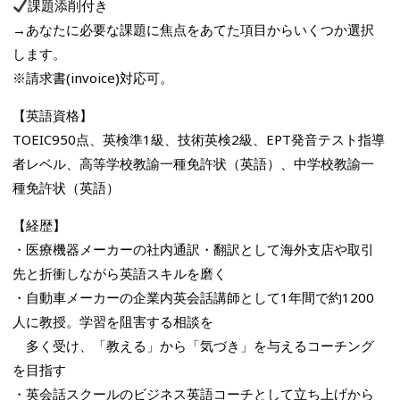
課題添削付き
→あなたに必要な課題に焦点をあてた項目からいくつか選択
します。
※請求書(invoice)対応可。
【英語資格】
TOEIC950点、英検準1級、技術英検2級、EPT発音テスト指導
者レベル、高等学校教諭一種免許状（英語）、中学校教諭一
種免許状（英語）
【経歴】
・医療機器メーカーの社内通訳・翻訳として海外支店や取引
先と折衝しながら英語スキルを磨く
・自動車メーカーの企業内英会話講師として1年間で約1200
人に教授。学習を阻害する相談を
多く受け、「教える」から「気づき」を与えるコーチング
を目指す
・英会話スクールのビジネス英語コーチとして立ち上げから