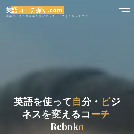
コ
英語コーチ探す.com
ン
英語コーチと英語学習者がマッチングできるサイトです。
テ
ン
ツ
へ
ス
キ
ッ
プ
英
語
を
使
っ
て
自
分
・
ビ
ジ
ネ
ス
を
変
え
る
コ
ー
チ
R
e
b
o
k
o