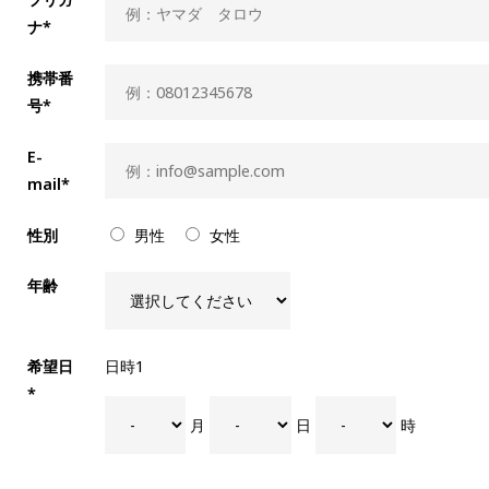
ナ*
携帯番
号*
E-
mail*
性別
男性
女性
年齢
希望日
日時1
*
月
日
時