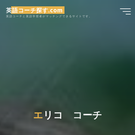
コ
英語コーチ探す.com
ン
英語コーチと英語学習者がマッチングできるサイトです。
テ
ン
ツ
へ
ス
キ
ッ
プ
エ
リ
コ
コ
ー
チ