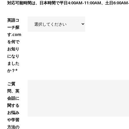
対応可能時間は、日本時間で平日4:00AM-11:00AM、土日6:00AM-
英語コ
ーチ探
す.com
を何で
お知り
になり
ました
か？*
ご質
問、英
会話に
関する
お悩み
や学習
方法の