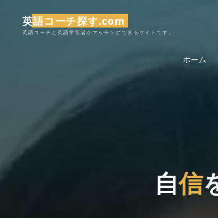
コ
英語コーチ探す.com
ン
テ
英語コーチと英語学習者がマッチングできるサイトです。
ン
ホーム
ツ
へ
ス
キ
ッ
プ
自
信