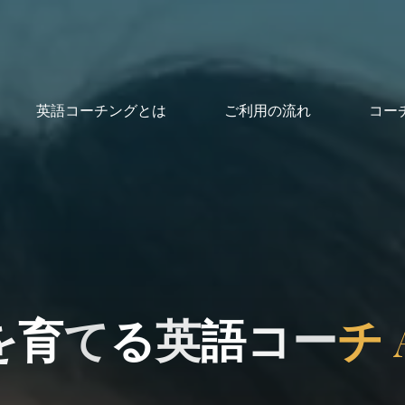
英語コーチングとは
ご利用の流れ
コー
を
育
て
る
英
語
コ
ー
チ