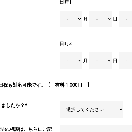
日時1
月
日
日時2
月
日
土日祝も対応可能です。【 有料 1,000円 】
りましたか？*
法の相談はこちらにご記