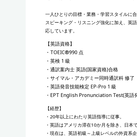
一人ひとりの目標・業務・学習スタイルに合
スピーキング・リスニング強化に加え、英語
応しています。
【英語資格】
・TOEIC®990 点
・英検 1 級
・通訳案内士 英語(国家資格)合格
・サイマル・アカデミー同時通訳科 修了
・英語発音技能検定 EP-Pro 1 級
・EPT English Pronunciation Te
【経歴】
・20年以上にわたり英語指導に従事。
・英語はアメリカ滞在10か月を除き、日本
・現在は、英語初級～上級レベルの外資系企