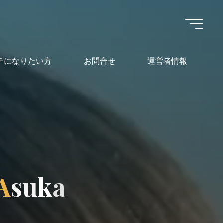
チになりたい方
お問合せ
運営者情報
A
s
u
k
a