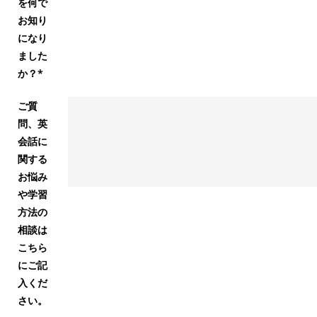
を何で
お知り
になり
ました
か？*
ご質
問、英
会話に
関する
お悩み
や学習
方法の
相談は
こちら
にご記
入くだ
さい。