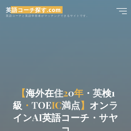
コ
英語コーチ探す.com
ン
英語コーチと英語学習者がマッチングできるサイトです。
テ
ン
ツ
へ
ス
キ
ッ
プ
【
海
外
在
住
2
0
年
・
英
検
1
級
・
T
O
E
I
C
満
点
】
オ
ン
ラ
イ
ン
A
I
英
語
コ
ー
チ
・
サ
ヤ
コ