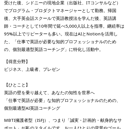
受けた後、シドニーの現地企業（出版社、ITコンサルなど）
でプログラム・プロダクトマネージャーとして勤務。帰国
後、大手英会話スクールで英語教授法を学んだ後、英語講
師・コーチとして10年間で延べ5,000人以上を指導。継続率は
95%以上でリピーターも多い。現在はAIとNotionを活用し
た、「仕事で英語が必要な知的プロフェッショナルのため
の、個別最適型英語コーチング」に特化し活動中。
【得意分野】
ビジネス、上級者、プレゼン
【ひとこと】
英語の壁を乗り越えて、あなたの知性を世界へ
「仕事で英語が必要」な知的プロフェッショナルのための、
個別最適型AI英語コーチング
MBTI擁護者型（ISFJ）、つまり「誠実・計画的・献身的なサ
ポート」が私のスタイルです。お一人ひとりの背景やゴール