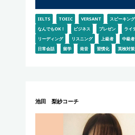
IELTS
TOEIC
VERSANT
スピーキング
なんでもOK！
ビジネス
プレゼン
ライ
リーディング
リスニング
上級者
中級者
日常会話
留学
発音
習慣化
英検対策
池田 梨紗コーチ