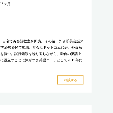
6ヶ月
、自宅で英会話教室を開講。その後、外資系英会話ス
業界経験を経て現職。英会話ドットコム代表。外資系
スを持つ。試行錯誤を繰り返しながら、独自の英語上
に役立つことに気がつき英語コーチとして2019年に
"弓
相談する
削
春
子
コ
ー