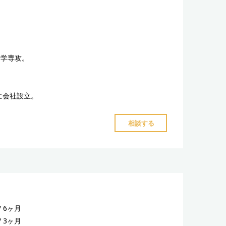
ー
チ
ン
グ
会学専攻。
「虎
視
眈々」"
に会社設立。
"池
相談する
田
梨
紗
コ
ー
チ"
 6ヶ月
/ 3ヶ月