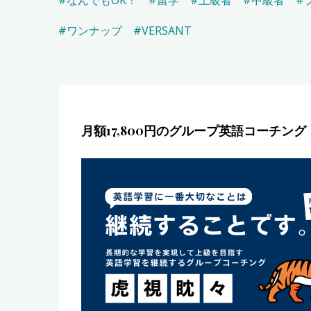
#なんでもOK！
#留学
#上級者
#中級者
#
#ワンナップ
#VERSANT
月額17,800円のグループ英語コーチン