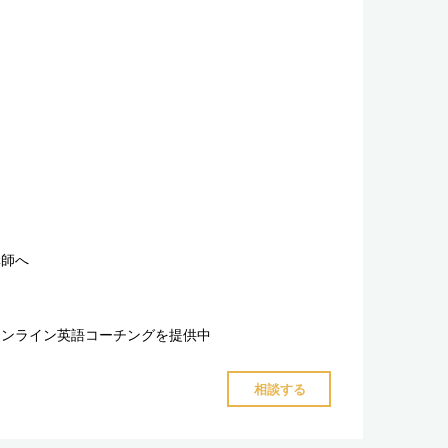
講師へ
オンライン英語コーチングを提供中
"30
相談する
代
女