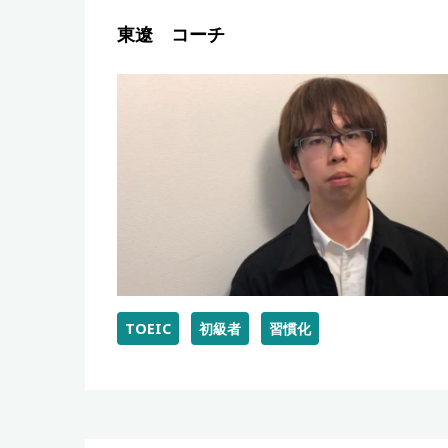
東遼 コーチ
TOEIC
初級者
習慣化