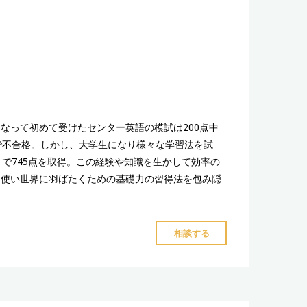
チ"
なって初めて受けたセンター英語の模試は200点中
で不合格。しかし、大学生になり様々な学習法を試
で745点を取得。この経験や知識を生かして効率の
語を使い世界に羽ばたくための基礎力の習得法を包み隠
"東
相談する
遼
コ
ー
チ"