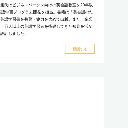
渡氏はビジネスパーソン向けの英会話教室を20年以
b）の医療英語学習プログラム開発を担当。書籍は「英会話のた
の英語学習書を共著・協力を含めて出版。また、企業
べ一万人以上の英語学習者を指導してきた知見を活か
を設計しました。
"月
相談する
額
17,800
円
の
グ
ル
ー
プ
ン
英
語
コ