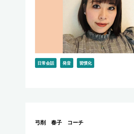
日常会話
発音
習慣化
弓削 春子 コーチ