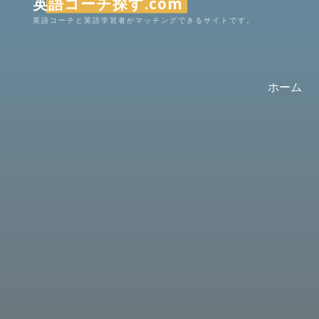
英語コーチ探す.com
コ
英語コーチと英語学習者がマッチングできるサイトです。
ン
テ
ン
ホーム
ツ
へ
ス
キ
ッ
プ