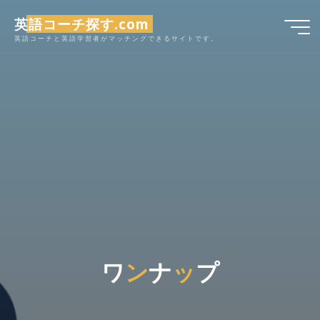
コ
英語コーチ探す.com
ン
英語コーチと英語学習者がマッチングできるサイトです。
テ
ン
ツ
へ
ス
キ
ッ
プ
ワ
ン
ナ
ッ
プ