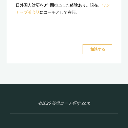
日外国人対応を3年間担当した経験あり。現在、
ワン
ナップ英会話
にコーチとして在籍。
"鵜
相談する
納
ひ
か
り
コ
ー
チ"
©2026 英語コーチ探す.com